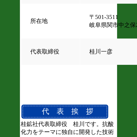
〒501-3511
所在地
岐阜県関市中之保24
代表取締役
桂川一彦
代 表 挨 拶
桂鉱社代表取締役 桂川です。
抗酸
化力をテーマに独自に開発した技術