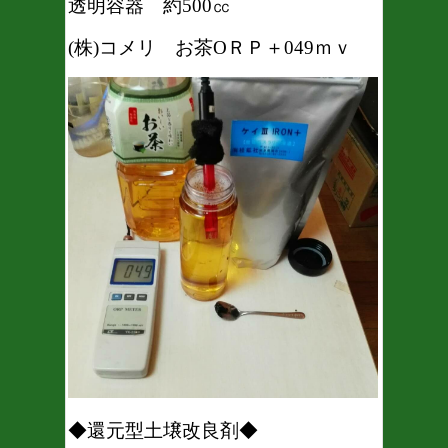
透明容器 約500㏄
(株)コメリ お茶OＲＰ＋049ｍｖ
◆還元型土壌改良剤◆