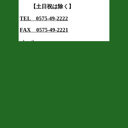
【土日祝は除く】
TEL 0575-49-2222
FAX 0575-49-2221
メール
shirahige.kobo@wine.ocn.ne.jp
有限会社 桂鉱社
〒501-3511
岐阜県関市中之保2406-1