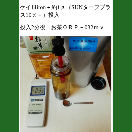
ケイⅢiron＋約1ｇ（SUNターフプラ
ス10％＋）投入
投入2分後 お茶ＯＲＰ－032ｍｖ