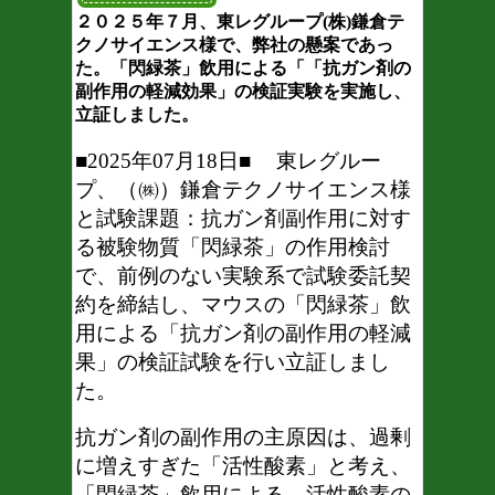
２０２５年７月、東レグループ(株)鎌倉テ
クノサイエンス様で、弊社の懸案であっ
た。「閃緑茶」飲用による「「抗ガン剤の
副作用の軽減効果」の検証実験を実施し、
立証しました。
■2025年07月18日
■
東レグルー
プ、（㈱）鎌倉テクノサイエンス様
と試験課題
：抗ガン剤副作用
に対す
る被験物質「閃緑茶」の作用検討
で、前例のない実験系で試験委託契
約を締結し、マウスの「閃緑茶」飲
用による「抗ガン剤の副作用の軽減
果」の検証試験を行い立証しまし
た。
抗ガン剤の副作用の主原因は、過剰
に増えすぎた「活性酸素」と考え、
「閃緑茶」飲用による、活性酸素の