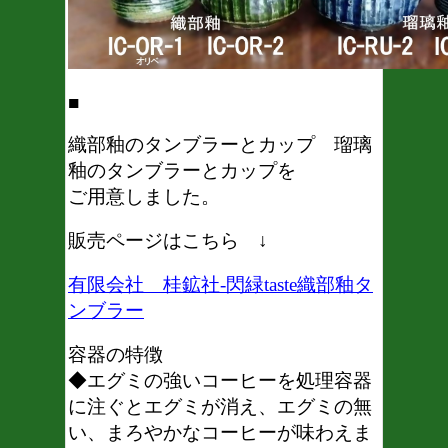
■
織部釉のタンブラーとカップ 瑠璃
釉のタンブラーとカップを
ご用意しました。
販売ページはこちら ↓
有限会社 桂鉱社-閃緑taste織部釉タ
ンブラー
容器の特徴
◆エグミの強いコーヒーを処理容器
に注ぐとエグミが消え、エグミの無
い、まろやかなコーヒーが味わえま