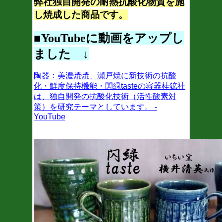
弊社独自開発の耐熱抗酸化物質を施
し焼成した商品です。
■YouTubeに動画をアップし
ました ↓
陶器：美濃焼焼、瀬戸焼に新技術の抗酸
化・鮮度保持機能・閃緑tasteの容器桂鉱社
は、独自開発の抗酸化技術（活性酸素対
策）を研究テーマとしています。 -
YouTube