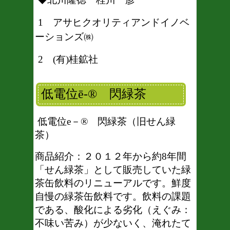
1 アサヒクオリティアンドイノベ
ーションズ㈱
2 (有)桂鉱社
閃緑茶
低電位ē-
®
低電位e－® 閃緑茶（旧せん緑
茶）
商品紹介：
２０１２年から約8年間
「せん緑茶」として販売していた緑
茶缶飲料のリニューアルです。鮮度
自慢の緑茶缶飲料です。飲料の課題
である、酸化による劣化（えぐみ：
不味い苦み）が少ないく、淹れたて