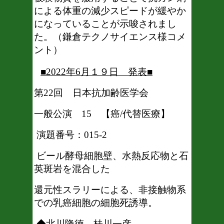
による体重の減少スピードが緩
やか
になっていることが示唆されまし
た。（鎌倉テクノサイエンス様コメ
ント）
■2022年6月１９日 発表■
第22回 日本抗加齢医学会
一般公演 15 【癌/代替医療】
演題番号：015-2
ビール酵母細胞壁、水熱反応物と石
英斑岩を混合した
還元性スラリーによる、非接触物系
での乳癌細胞の細胞死誘導。
◆北川隆徳 桂川一彦