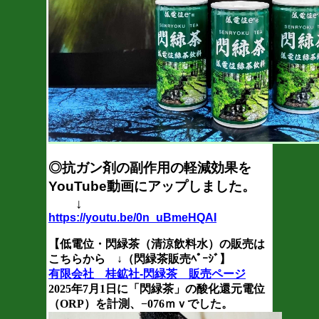
◎抗ガン剤の副作用の軽減効果を
YouTube動画にアップしました。
↓
https://youtu.be/0n_uBmeHQAI
【
低電位・閃緑茶（清涼飲料水）の販売は
こちらから ↓（閃緑茶販売ﾍﾟｰｼﾞ
】
有限会社 桂鉱社-閃緑茶 販売ページ
2025年7月1日
に「閃緑茶」の酸化還元電位
（ORP）を計測、−076ｍｖでした。